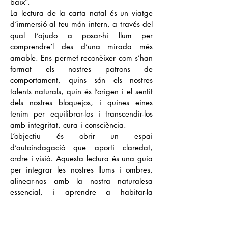
baix”.
La lectura de la carta natal és un viatge
d’immersió al teu món intern, a través del
qual t’ajudo a posar-hi llum per
comprendre’l des d’una mirada més
amable. Ens permet reconèixer com s’han
format els nostres patrons de
comportament, quins són els nostres
talents naturals, quin és l’origen i el sentit
dels nostres bloquejos, i quines eines
tenim per equilibrar-los i transcendir-los
amb integritat, cura i consciència.
L’objectiu és obrir un espai
d’autoindagació que aporti claredat,
ordre i visió. Aquesta lectura és una guia
per integrar les nostres llums i ombres,
alinear-nos amb la nostra naturalesa
essencial, i aprendre a habitar-la
plenament per poder prendre decisions
encertades en el nostre dia a dia. La
carta natal ens ajuda a estar en pau