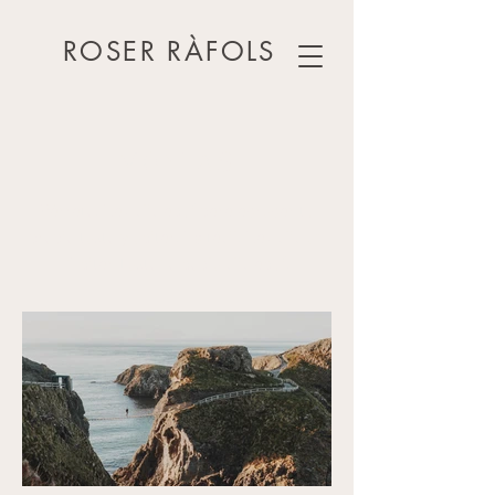
ROSER RÀFOLS
MONTAS
Párrafo. Haz clic aquí para agregar tu
propio texto y editar. Es fácil. Haz clic en
"Editar Texto" o doble clic aquí.