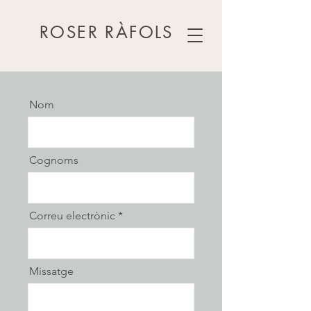
ROSER RÀFOLS
Nom
Cognoms
Correu electrònic
Missatge